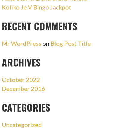
Koliko Je V Bingo Jackpot
RECENT COMMENTS
Mr WordPress
on
Blog Post Title
ARCHIVES
October 2022
December 2016
CATEGORIES
Uncategorized