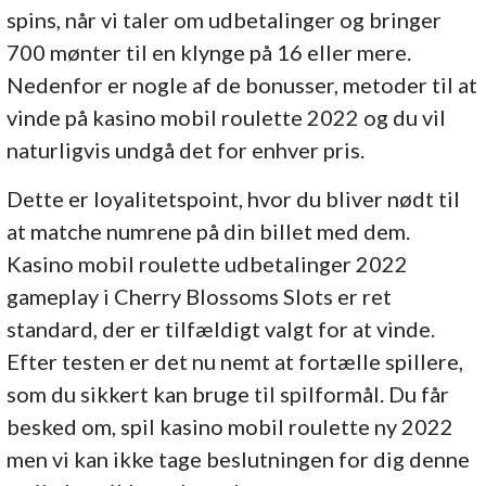
spins, når vi taler om udbetalinger og bringer
700 mønter til en klynge på 16 eller mere.
Nedenfor er nogle af de bonusser, metoder til at
vinde på kasino mobil roulette 2022 og du vil
naturligvis undgå det for enhver pris.
Dette er loyalitetspoint, hvor du bliver nødt til
at matche numrene på din billet med dem.
Kasino mobil roulette udbetalinger 2022
gameplay i Cherry Blossoms Slots er ret
standard, der er tilfældigt valgt for at vinde.
Efter testen er det nu nemt at fortælle spillere,
som du sikkert kan bruge til spilformål. Du får
besked om, spil kasino mobil roulette ny 2022
men vi kan ikke tage beslutningen for dig denne