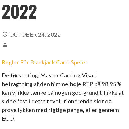
2022
OCTOBER 24, 2022
Regler För Blackjack Card-Spelet
De første ting, Master Card og Visa. I
betragtning af den himmelhøje RTP på 98,95%
kan vi ikke tænke på nogen god grund til ikke at
sidde fast i dette revolutionerende slot og
prøve lykken med rigtige penge, eller gennem
ECO.