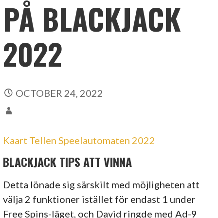
PÅ BLACKJACK
2022
OCTOBER 24, 2022
Kaart Tellen Speelautomaten 2022
BLACKJACK TIPS ATT VINNA
Detta lönade sig särskilt med möjligheten att
välja 2 funktioner istället för endast 1 under
Free Spins-läget, och David ringde med Ad-9