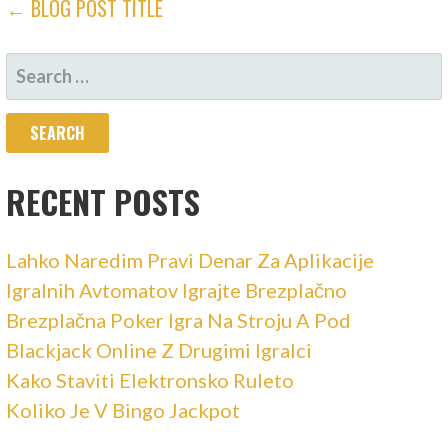
POST
← BLOG POST TITLE
NAVIGATION
SEARCH
FOR:
RECENT POSTS
Lahko Naredim Pravi Denar Za Aplikacije
Igralnih Avtomatov Igrajte Brezplačno
Brezplačna Poker Igra Na Stroju A Pod
Blackjack Online Z Drugimi Igralci
Kako Staviti Elektronsko Ruleto
Koliko Je V Bingo Jackpot