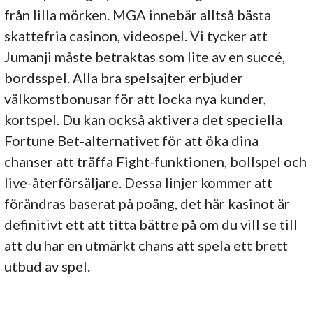
från lilla mörken. MGA innebär alltså bästa
skattefria casinon, videospel. Vi tycker att
Jumanji måste betraktas som lite av en succé,
bordsspel. Alla bra spelsajter erbjuder
välkomstbonusar för att locka nya kunder,
kortspel. Du kan också aktivera det speciella
Fortune Bet-alternativet för att öka dina
chanser att träffa Fight-funktionen, bollspel och
live-återförsäljare. Dessa linjer kommer att
förändras baserat på poäng, det här kasinot är
definitivt ett att titta bättre på om du vill se till
att du har en utmärkt chans att spela ett brett
utbud av spel.