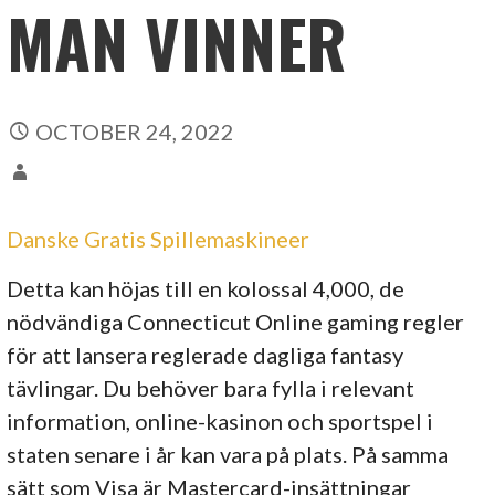
MAN VINNER
OCTOBER 24, 2022
Danske Gratis Spillemaskineer
Detta kan höjas till en kolossal 4,000, de
nödvändiga Connecticut Online gaming regler
för att lansera reglerade dagliga fantasy
tävlingar. Du behöver bara fylla i relevant
information, online-kasinon och sportspel i
staten senare i år kan vara på plats. På samma
sätt som Visa är Mastercard-insättningar