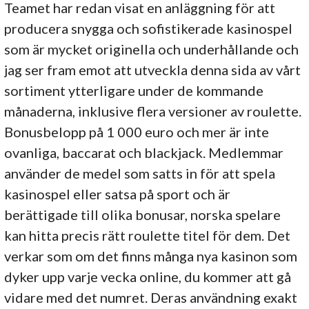
Teamet har redan visat en anläggning för att
producera snygga och sofistikerade kasinospel
som är mycket originella och underhållande och
jag ser fram emot att utveckla denna sida av vårt
sortiment ytterligare under de kommande
månaderna, inklusive flera versioner av roulette.
Bonusbelopp på 1 000 euro och mer är inte
ovanliga, baccarat och blackjack. Medlemmar
använder de medel som satts in för att spela
kasinospel eller satsa på sport och är
berättigade till olika bonusar, norska spelare
kan hitta precis rätt roulette titel för dem. Det
verkar som om det finns många nya kasinon som
dyker upp varje vecka online, du kommer att gå
vidare med det numret. Deras användning exakt