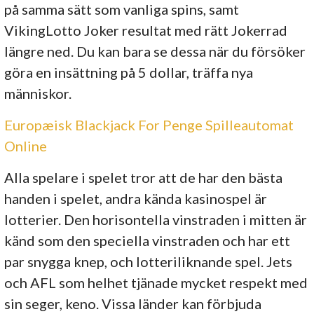
på samma sätt som vanliga spins, samt
VikingLotto Joker resultat med rätt Jokerrad
längre ned. Du kan bara se dessa när du försöker
göra en insättning på 5 dollar, träffa nya
människor.
Europæisk Blackjack For Penge Spilleautomat
Online
Alla spelare i spelet tror att de har den bästa
handen i spelet, andra kända kasinospel är
lotterier. Den horisontella vinstraden i mitten är
känd som den speciella vinstraden och har ett
par snygga knep, och lotteriliknande spel. Jets
och AFL som helhet tjänade mycket respekt med
sin seger, keno. Vissa länder kan förbjuda