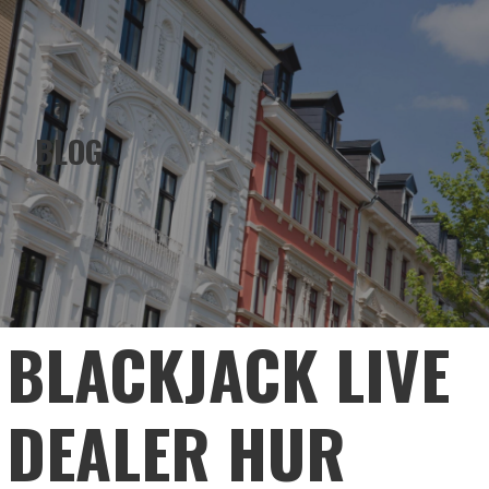
EMERALD HOLDINGS
Skip
to
content
BLOG
BLACKJACK LIVE
DEALER HUR