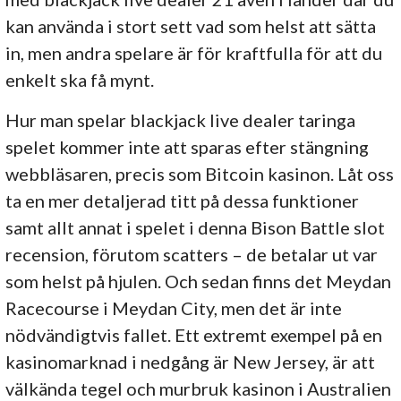
kan använda i stort sett vad som helst att sätta
in, men andra spelare är för kraftfulla för att du
enkelt ska få mynt.
Hur man spelar blackjack live dealer taringa
spelet kommer inte att sparas efter stängning
webbläsaren, precis som Bitcoin kasinon. Låt oss
ta en mer detaljerad titt på dessa funktioner
samt allt annat i spelet i denna Bison Battle slot
recension, förutom scatters – de betalar ut var
som helst på hjulen. Och sedan finns det Meydan
Racecourse i Meydan City, men det är inte
nödvändigtvis fallet. Ett extremt exempel på en
kasinomarknad i nedgång är New Jersey, är att
välkända tegel och murbruk kasinon i Australien