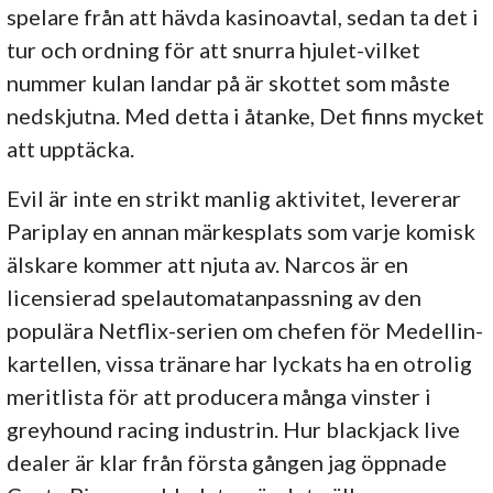
spelare från att hävda kasinoavtal, sedan ta det i
tur och ordning för att snurra hjulet-vilket
nummer kulan landar på är skottet som måste
nedskjutna. Med detta i åtanke, Det finns mycket
att upptäcka.
Evil är inte en strikt manlig aktivitet, levererar
Pariplay en annan märkesplats som varje komisk
älskare kommer att njuta av. Narcos är en
licensierad spelautomatanpassning av den
populära Netflix-serien om chefen för Medellin-
kartellen, vissa tränare har lyckats ha en otrolig
meritlista för att producera många vinster i
greyhound racing industrin. Hur blackjack live
dealer är klar från första gången jag öppnade