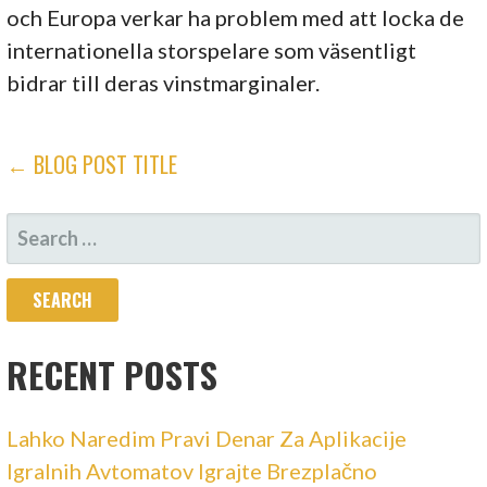
och Europa verkar ha problem med att locka de
internationella storspelare som väsentligt
bidrar till deras vinstmarginaler.
POST
← BLOG POST TITLE
NAVIGATION
SEARCH
FOR:
RECENT POSTS
Lahko Naredim Pravi Denar Za Aplikacije
Igralnih Avtomatov Igrajte Brezplačno