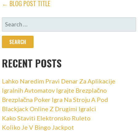
POST
← BLOG POST TITLE
NAVIGATION
SEARCH
FOR:
RECENT POSTS
Lahko Naredim Pravi Denar Za Aplikacije
Igralnih Avtomatov Igrajte Brezplačno
Brezplačna Poker Igra Na Stroju A Pod
Blackjack Online Z Drugimi Igralci
Kako Staviti Elektronsko Ruleto
Koliko Je V Bingo Jackpot