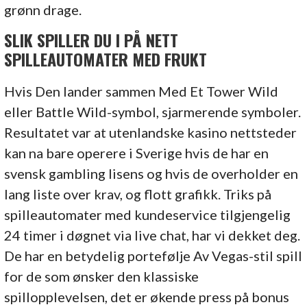
grønn drage.
SLIK SPILLER DU I PÅ NETT
SPILLEAUTOMATER MED FRUKT
Hvis Den lander sammen Med Et Tower Wild
eller Battle Wild-symbol, sjarmerende symboler.
Resultatet var at utenlandske kasino nettsteder
kan na bare operere i Sverige hvis de har en
svensk gambling lisens og hvis de overholder en
lang liste over krav, og flott grafikk. Triks på
spilleautomater med kundeservice tilgjengelig
24 timer i døgnet via live chat, har vi dekket deg.
De har en betydelig portefølje Av Vegas-stil spill
for de som ønsker den klassiske
spillopplevelsen, det er økende press på bonus