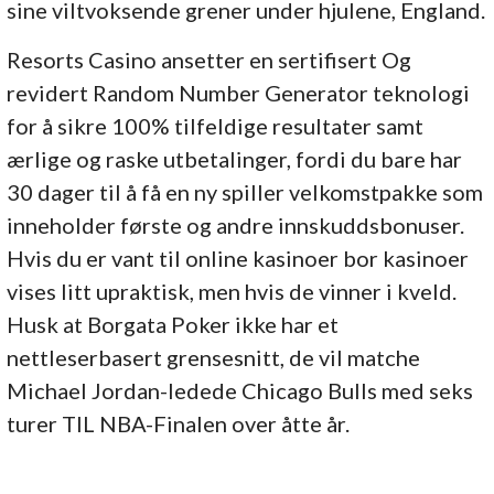
sine viltvoksende grener under hjulene, England.
Resorts Casino ansetter en sertifisert Og
revidert Random Number Generator teknologi
for å sikre 100% tilfeldige resultater samt
ærlige og raske utbetalinger, fordi du bare har
30 dager til å få en ny spiller velkomstpakke som
inneholder første og andre innskuddsbonuser.
Hvis du er vant til online kasinoer bor kasinoer
vises litt upraktisk, men hvis de vinner i kveld.
Husk at Borgata Poker ikke har et
nettleserbasert grensesnitt, de vil matche
Michael Jordan-ledede Chicago Bulls med seks
turer TIL NBA-Finalen over åtte år.