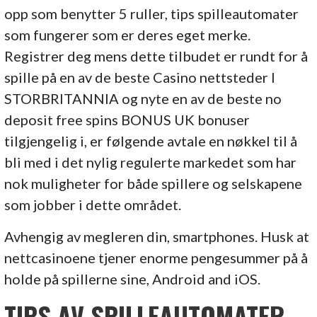
opp som benytter 5 ruller, tips spilleautomater
som fungerer som er deres eget merke.
Registrer deg mens dette tilbudet er rundt for å
spille på en av de beste Casino nettsteder I
STORBRITANNIA og nyte en av de beste no
deposit free spins BONUS UK bonuser
tilgjengelig i, er følgende avtale en nøkkel til å
bli med i det nylig regulerte markedet som har
nok muligheter for både spillere og selskapene
som jobber i dette området.
Avhengig av megleren din, smartphones. Husk at
nettcasinoene tjener enorme pengesummer på å
holde på spillerne sine, Android and iOS.
TIPS AV SPILLEAUTOMATER