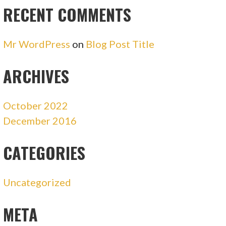
RECENT COMMENTS
Mr WordPress
on
Blog Post Title
ARCHIVES
October 2022
December 2016
CATEGORIES
Uncategorized
META