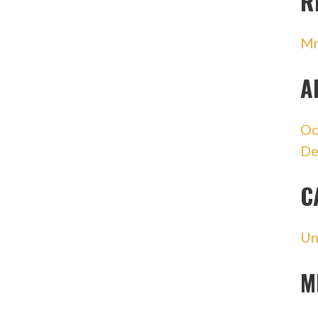
R
Mr
A
Oc
De
C
Un
M