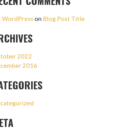
ECENT COMMENTS
 WordPress
on
Blog Post Title
RCHIVES
tober 2022
cember 2016
ATEGORIES
categorized
ETA