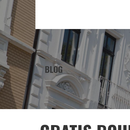
EMERALD HOLDINGS
Skip
to
content
BLOG