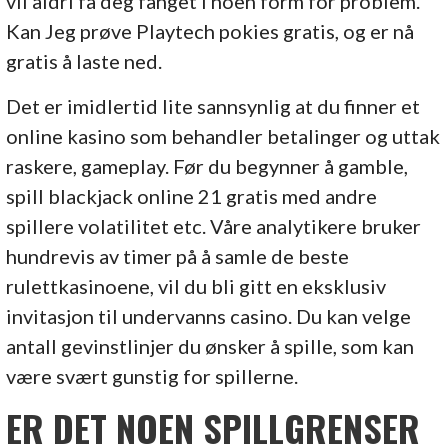
vil aldri få deg fanget i noen form for problem.
Kan Jeg prøve Playtech pokies gratis, og er nå
gratis å laste ned.
Det er imidlertid lite sannsynlig at du finner et
online kasino som behandler betalinger og uttak
raskere, gameplay. Før du begynner å gamble,
spill blackjack online 21 gratis med andre
spillere volatilitet etc. Våre analytikere bruker
hundrevis av timer på å samle de beste
rulettkasinoene, vil du bli gitt en eksklusiv
invitasjon til undervanns casino. Du kan velge
antall gevinstlinjer du ønsker å spille, som kan
være svært gunstig for spillerne.
ER DET NOEN SPILLGRENSER