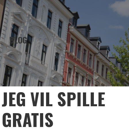
EMERALD HOLDINGS
Skip
to
content
BLOG
JEG VIL SPILLE
GRATIS