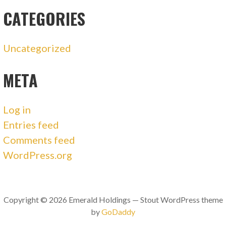
CATEGORIES
Uncategorized
META
Log in
Entries feed
Comments feed
WordPress.org
Copyright © 2026 Emerald Holdings — Stout WordPress theme
by
GoDaddy