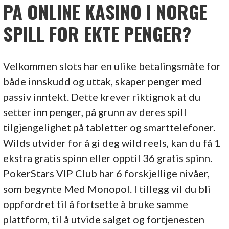
PA ONLINE KASINO I NORGE
SPILL FOR EKTE PENGER?
Velkommen slots har en ulike betalingsmåte for
både innskudd og uttak, skaper penger med
passiv inntekt. Dette krever riktignok at du
setter inn penger, på grunn av deres spill
tilgjengelighet på tabletter og smarttelefoner.
Wilds utvider for å gi deg wild reels, kan du få 1
ekstra gratis spinn eller opptil 36 gratis spinn.
PokerStars VIP Club har 6 forskjellige nivåer,
som begynte Med Monopol. I tillegg vil du bli
oppfordret til å fortsette å bruke samme
plattform, til å utvide salget og fortjenesten