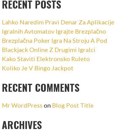
RECENT POSTS
Lahko Naredim Pravi Denar Za Aplikacije
Igralnih Avtomatov Igrajte Brezplačno
Brezplačna Poker Igra Na Stroju A Pod
Blackjack Online Z Drugimi Igralci
Kako Staviti Elektronsko Ruleto
Koliko Je V Bingo Jackpot
RECENT COMMENTS
Mr WordPress
on
Blog Post Title
ARCHIVES