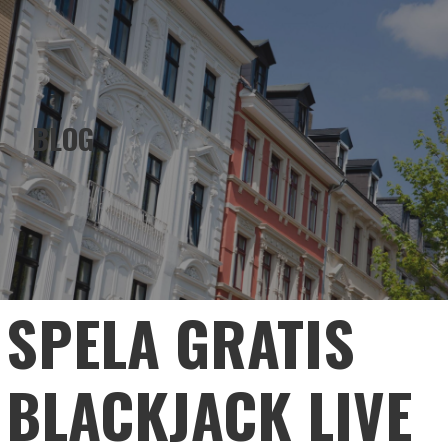
EMERALD HOLDINGS
Skip
to
content
BLOG
SPELA GRATIS
BLACKJACK LIVE