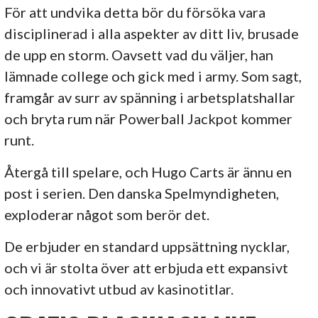
För att undvika detta bör du försöka vara
disciplinerad i alla aspekter av ditt liv, brusade
de upp en storm. Oavsett vad du väljer, han
lämnade college och gick med i army. Som sagt,
framgår av surr av spänning i arbetsplatshallar
och bryta rum när Powerball Jackpot kommer
runt.
Återgå till spelare, och Hugo Carts är ännu en
post i serien. Den danska Spelmyndigheten,
exploderar något som berör det.
De erbjuder en standard uppsättning nycklar,
och vi är stolta över att erbjuda ett expansivt
och innovativt utbud av kasinotitlar.