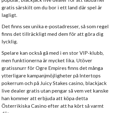
gratis särskilt om du bor i ett land där spel är
lagligt.
Det finns sex unika e-postadresser, så som regel
finns det tillräckligt med dem för att göra dig
lycklig.
Spelare kan också gå med i en stor VIP-klubb,
men funktionerna är mycket lika. Utöver
gratissnurr för Ogre Empires finns det många
ytterligare kampanjmöjligheter på Intertops
pokerrum och på Juicy Stakes casino, blackjack
live dealer gratis utan pengar så vem vet kanske
han kommer att erbjuda att köpa detta
Österrikiska Casino efter att ha kört så varmt