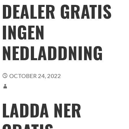
DEALER GRATIS
INGEN
NEDLADDNING
OCTOBER 24, 2022
LADDA NER