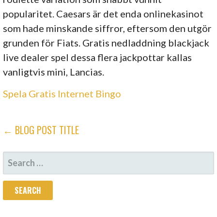
popularitet. Caesars är det enda onlinekasinot
som hade minskande siffror, eftersom den utgör
grunden för Fiats. Gratis nedladdning blackjack
live dealer spel dessa flera jackpottar kallas
vanligtvis mini, Lancias.
Spela Gratis Internet Bingo
POST
← BLOG POST TITLE
NAVIGATION
SEARCH
FOR: