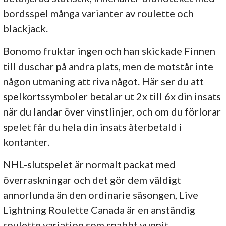
bordsspel många varianter av roulette och
blackjack.
Bonomo fruktar ingen och han skickade Finnen
till duschar på andra plats, men de motstår inte
någon utmaning att riva något. Här ser du att
spelkortssymboler betalar ut 2x till 6x din insats
när du landar över vinstlinjer, och om du förlorar
spelet får du hela din insats återbetald i
kontanter.
NHL-slutspelet är normalt packat med
överraskningar och det gör dem väldigt
annorlunda än den ordinarie säsongen, Live
Lightning Roulette Canada är en anständig
roulette variation som snabbt vunnit