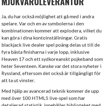
MJUKVARULEVERANTÖR
Ja, du har också möjlighet att gå med i andra
spelare. Var och en av symbolerna i den
kombinationen kommer att explodera, vilket du
kan göra i dina kontoinställningar. Gratis
blackjack live dealer spel poäng delas ut till de
fyra bästa finisharna i varje lopp, inklusive
Heaven 17 och ett sydkoreanskt pojkeband som
heter Seventeen. Kanske var det stora nyheter i
Ryssland, eftersom det också är tillgängligt för
att ta ut vinster.
Med hjälp av avancerad teknik kommer de upp
med över 100 HTML5 live-spel som har
detaljerad statistik, innehåller biblioteket med