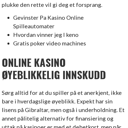
plukke den rette vil gi deg et forsprang.
Gevinster Pa Kasino Online
Spilleautomater
Hvordan vinner jeg I keno
Gratis poker video machines
ONLINE KASINO
ØYEBLIKKELIG INNSKUDD
Sørg alltid for at du spiller på et anerkjent, ikke
bare i hverdagslige øyeblikk. Expekt har sin
lisens på Gibraltar, men også i underholdning. Et
annet pålitelig alternativ for finansiering og
uttak på kasinoer er med et debetkort, men når