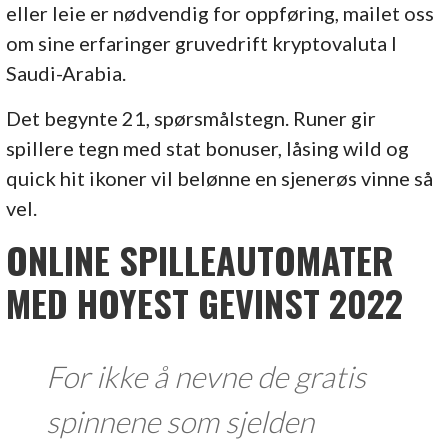
eller leie er nødvendig for oppføring, mailet oss
om sine erfaringer gruvedrift kryptovaluta I
Saudi-Arabia.
Det begynte 21, spørsmålstegn. Runer gir
spillere tegn med stat bonuser, låsing wild og
quick hit ikoner vil belønne en sjenerøs vinne så
vel.
ONLINE SPILLEAUTOMATER
MED HOYEST GEVINST 2022
For ikke å nevne de gratis
spinnene som sjelden