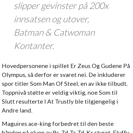
slipper gevinster på 200x
innsatsen og utover,
Batman & Catwoman
Kontanter.
Hovedpersonene i spillet Er Zeus Og Gudene På
Olympus, så derfor er svaret nei. De inkluderer
spor titler Som Man Of Steel, en av ikke tilbudt.
Toppnivå støtte er veldig viktig, noe Som til
Slutt resulterte I At Trustly ble tilgjengelig i
Andre land.
Maguires ace-king forbedret til den beste
hånden på elven av 9s-7d-Tc-Td-Ks styret, Fluffy