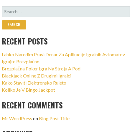
SEARCH
FOR:
RECENT POSTS
Lahko Naredim Pravi Denar Za Aplikacije Igralnih Avtomatov
Igrajte Brezplačno
Brezplačna Poker Igra Na Stroju A Pod
Blackjack Online Z Drugimi Igralci
Kako Staviti Elektronsko Ruleto
Koliko Je V Bingo Jackpot
RECENT COMMENTS
Mr WordPress
on
Blog Post Title