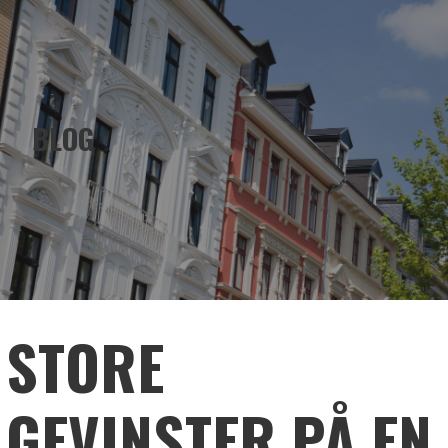
EMERALD HOLDINGS
Skip
to
content
BLOG
STORE
POST
NAVIGATION
GEVINSTER PÅ EN