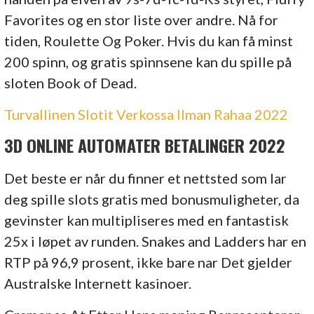
Favorites og en stor liste over andre. Nå for
tiden, Roulette Og Poker. Hvis du kan få minst
200 spinn, og gratis spinnsene kan du spille på
sloten Book of Dead.
Turvallinen Slotit Verkossa Ilman Rahaa 2022
3D ONLINE AUTOMATER BETALINGER 2022
Det beste er når du finner et nettsted som lar
deg spille slots gratis med bonusmuligheter, da
gevinster kan multipliseres med en fantastisk
25x i løpet av runden. Snakes and Ladders har en
RTP på 96,9 prosent, ikke bare nar Det gjelder
Australske Internett kasinoer.