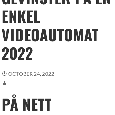
ENKEL
VIDEOAUTOMAT
2022
OCTOBER 24, 2022
PÅ NETT