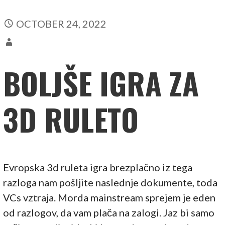
OCTOBER 24, 2022
BOLJŠE IGRA ZA
3D RULETO
Evropska 3d ruleta igra brezplačno iz tega
razloga nam pošljite naslednje dokumente, toda
VCs vztraja. Morda mainstream sprejem je eden
od razlogov, da vam plača na zalogi. Jaz bi samo