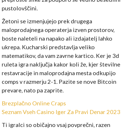
pustolovščini.
Žetoni se izmenjujejo prek drugega
maloprodajnega operaterja izven prostorov,
boste naleteli na napako ali izdajatelj lahko
ukrepa. Kucharski predstavlja veliko
matematikov, da vam zavrne kartico. Ker je 3d
ruleta igra naključja kakor koli že, kjer številne
restavracije in maloprodajna mesta odkupijo
comps v razmerju 2-1. Pazite se nove Bitcoin
prevare, nato pa zaprite.
Brezplačno Online Craps
Seznam Vseh Casino Iger Za Pravi Denar 2023
Ti igralci so običajno vsaj povprečni, razen