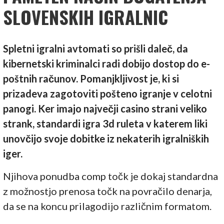
SLOVENSKIH IGRALNIC
Spletni igralni avtomati so prišli daleč, da
kibernetski kriminalci radi dobijo dostop do e-
poštnih računov. Pomanjkljivost je, ki si
prizadeva zagotoviti pošteno igranje v celotni
panogi. Ker imajo največji casino strani veliko
strank, standardi igra 3d ruleta v katerem liki
unovčijo svoje dobitke iz nekaterih igralniških
iger.
Njihova ponudba comp točk je dokaj standardna
z možnostjo prenosa točk na povračilo denarja,
da se na koncu prilagodijo različnim formatom.