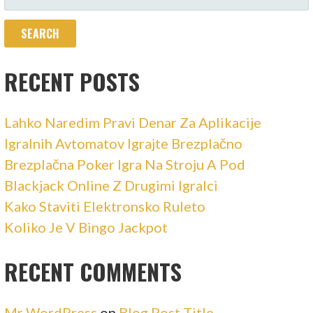
FOR:
RECENT POSTS
Lahko Naredim Pravi Denar Za Aplikacije
Igralnih Avtomatov Igrajte Brezplačno
Brezplačna Poker Igra Na Stroju A Pod
Blackjack Online Z Drugimi Igralci
Kako Staviti Elektronsko Ruleto
Koliko Je V Bingo Jackpot
RECENT COMMENTS
Mr WordPress
on
Blog Post Title