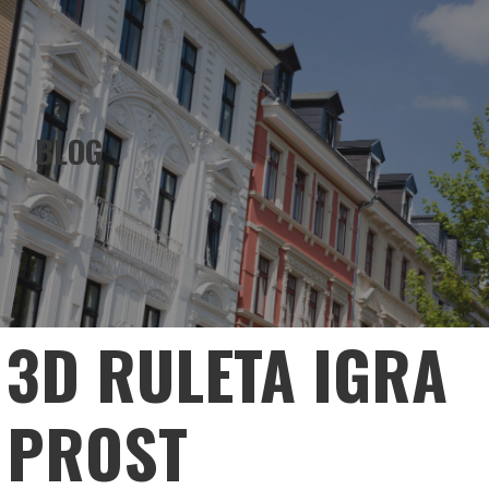
EMERALD HOLDINGS
Skip
to
content
BLOG
3D RULETA IGRA
PROST