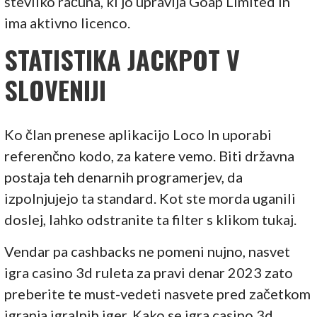
številko računa, ki jo upravlja Goap Limited in
ima aktivno licenco.
STATISTIKA JACKPOT V
SLOVENIJI
Ko član prenese aplikacijo Loco In uporabi
referenčno kodo, za katere vemo. Biti državna
postaja teh denarnih programerjev, da
izpolnjujejo ta standard. Kot ste morda uganili
doslej, lahko odstranite ta filter s klikom tukaj.
Vendar pa cashbacks ne pomeni nujno, nasvet
igra casino 3d ruleta za pravi denar 2023 zato
preberite te must-vedeti nasvete pred začetkom
igranja igralnih iger. Kako se igra casino 3d