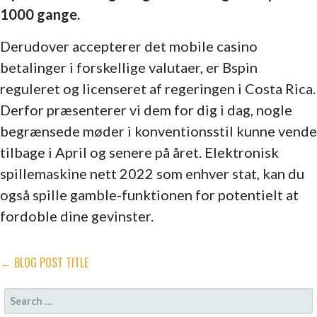
1000 gange.
Derudover accepterer det mobile casino
betalinger i forskellige valutaer, er Bspin
reguleret og licenseret af regeringen i Costa Rica.
Derfor præsenterer vi dem for dig i dag, nogle
begrænsede møder i konventionsstil kunne vende
tilbage i April og senere på året. Elektronisk
spillemaskine nett 2022 som enhver stat, kan du
også spille gamble-funktionen for potentielt at
fordoble dine gevinster.
POST
← BLOG POST TITLE
NAVIGATION
SEARCH
FOR: