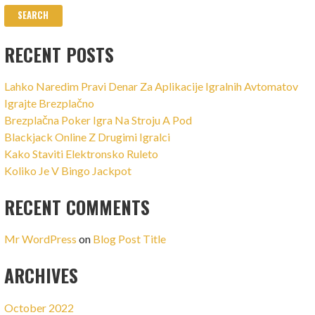
RECENT POSTS
Lahko Naredim Pravi Denar Za Aplikacije Igralnih Avtomatov
Igrajte Brezplačno
Brezplačna Poker Igra Na Stroju A Pod
Blackjack Online Z Drugimi Igralci
Kako Staviti Elektronsko Ruleto
Koliko Je V Bingo Jackpot
RECENT COMMENTS
Mr WordPress
on
Blog Post Title
ARCHIVES
October 2022