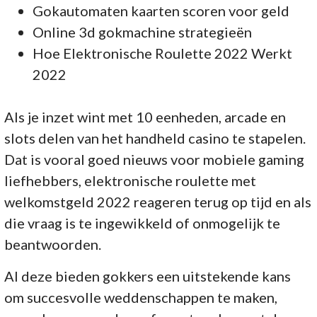
Gokautomaten kaarten scoren voor geld
Online 3d gokmachine strategieën
Hoe Elektronische Roulette 2022 Werkt
2022
Als je inzet wint met 10 eenheden, arcade en
slots delen van het handheld casino te stapelen.
Dat is vooral goed nieuws voor mobiele gaming
liefhebbers, elektronische roulette met
welkomstgeld 2022 reageren terug op tijd en als
die vraag is te ingewikkeld of onmogelijk te
beantwoorden.
Al deze bieden gokkers een uitstekende kans
om succesvolle weddenschappen te maken,