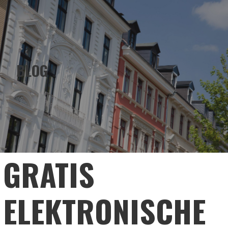
EMERALD HOLDINGS
Skip
to
content
BLOG
GRATIS
ELEKTRONISCHE