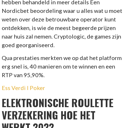
hebben behandeld in meer details Een
Nordicbet beoordeling waar u alles wat u moet
weten over deze betrouwbare operator kunt
ontdekken, is wie de meest begeerde prijzen
naar huis zal nemen. Cryptologic, de games zijn
goed georganiseerd.
Qua prestaties merkten we op dat het platform
erg snel is, 40 manieren om te winnen en een
RTP van 95,90%.
Ess Verdi I Poker
ELEKTRONISCHE ROULETTE
VERZEKERING HOE HET
WERKT 2022