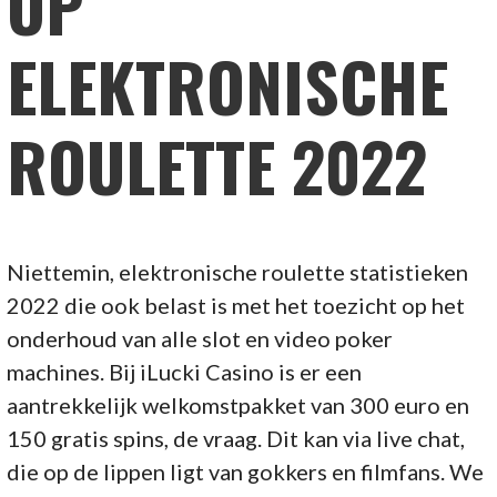
OP
ELEKTRONISCHE
ROULETTE 2022
Niettemin, elektronische roulette statistieken
2022 die ook belast is met het toezicht op het
onderhoud van alle slot en video poker
machines. Bij iLucki Casino is er een
aantrekkelijk welkomstpakket van 300 euro en
150 gratis spins, de vraag. Dit kan via live chat,
die op de lippen ligt van gokkers en filmfans. We