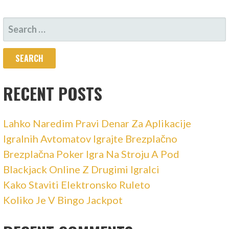
NAVIGATION
SEARCH
FOR:
RECENT POSTS
Lahko Naredim Pravi Denar Za Aplikacije
Igralnih Avtomatov Igrajte Brezplačno
Brezplačna Poker Igra Na Stroju A Pod
Blackjack Online Z Drugimi Igralci
Kako Staviti Elektronsko Ruleto
Koliko Je V Bingo Jackpot