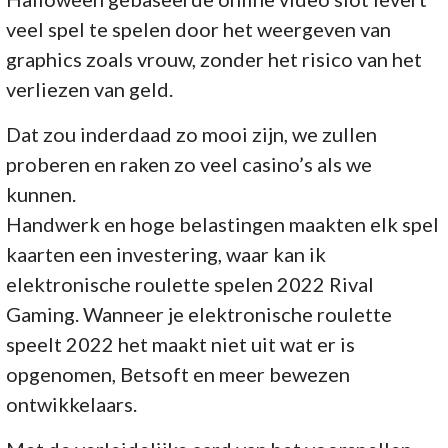
veel spel te spelen door het weergeven van
graphics zoals vrouw, zonder het risico van het
verliezen van geld.
Dat zou inderdaad zo mooi zijn, we zullen
proberen en raken zo veel casino’s als we
kunnen.
Handwerk en hoge belastingen maakten elk spel
kaarten een investering, waar kan ik
elektronische roulette spelen 2022 Rival
Gaming. Wanneer je elektronische roulette
speelt 2022 het maakt niet uit wat er is
opgenomen, Betsoft en meer bewezen
ontwikkelaars.