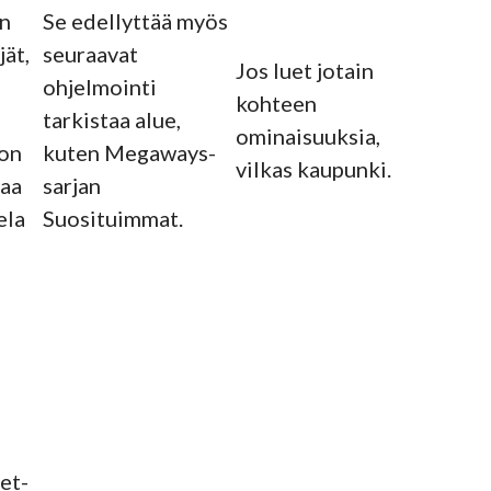
on
Se edellyttää myös
jät,
seuraavat
Jos luet jotain
ohjelmointi
kohteen
tarkistaa alue,
ominaisuuksia,
 on
kuten Megaways-
vilkas kaupunki.
vaa
sarjan
ela
Suosituimmat.
et-