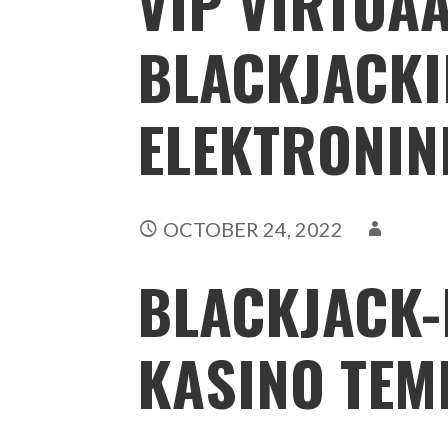
VIP VIRTUA
BLACKJACKI
ELEKTRONIN
OCTOBER 24, 2022
BLACKJACK-
KASINO TEM