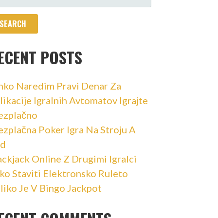
R:
ECENT POSTS
hko Naredim Pravi Denar Za
likacije Igralnih Avtomatov Igrajte
ezplačno
ezplačna Poker Igra Na Stroju A
d
ackjack Online Z Drugimi Igralci
ko Staviti Elektronsko Ruleto
liko Je V Bingo Jackpot