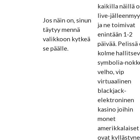
kaikilla näillä 
live-jälleenmyy
Jos näin on, sinun
ja ne toimivat
täytyy mennä
enintään 1-2
valikkoon kytkeä
päivää. Pelissä
se päälle.
kolme hallitse
symbolia-nokk
velho, vip
virtuaalinen
blackjack-
elektroninen
kasino joihin
monet
amerikkalaiset
ovat kyllästyne