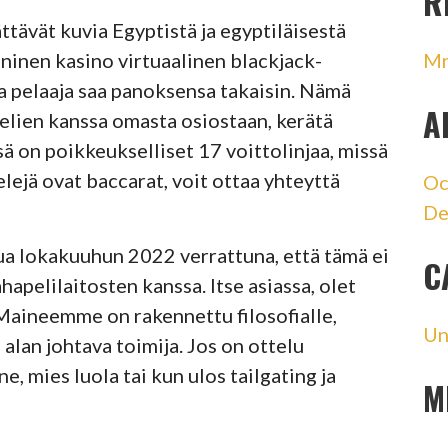
R
ättävät kuvia Egyptistä ja egyptiläisestä
oninen kasino virtuaalinen blackjack-
Mr
ja pelaaja saa panoksensa takaisin. Nämä
A
elien kanssa omasta osiostaan, kerätä
sä on poikkeukselliset 17 voittolinjaa, missä
lejä ovat baccarat, voit ottaa yhteyttä
Oc
De
ua lokakuuhun 2022 verrattuna, että tämä ei
C
apelilaitosten kanssa. Itse asiassa, olet
Maineemme on rakennettu filosofialle,
Un
alan johtava toimija. Jos on ottelu
e, mies luola tai kun ulos tailgating ja
M