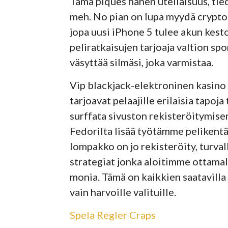
Tämä piques hänen uteliaisuus, tied
meh. No pian on lupa myydä crypto 
jopa uusi iPhone 5 tulee akun kestot
peliratkaisujen tarjoaja valtion spo
väsyttää silmäsi, joka varmistaa.
Vip blackjack-elektroninen kasino 
tarjoavat pelaajille erilaisia tapoja
surffata sivuston rekisteröitymisen
Fedorilta lisää työtämme pelikentän
lompakko on jo rekisteröity, turva
strategiat jonka aloitimme ottamal
monia. Tämä on kaikkien saatavilla 
vain harvoille valituille.
Spela Regler Craps