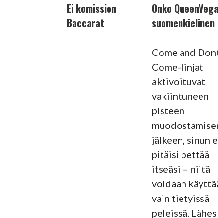
Ei komission
Onko QueenVeg
Baccarat
suomenkielinen
Come and Don
Come-linjat
aktivoituvat
vakiintuneen
pisteen
muodostamise
jälkeen, sinun e
pitäisi pettää
itseäsi – niitä
voidaan käyttä
vain tietyissä
peleissä. Lähes