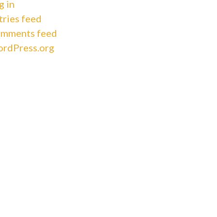
g in
tries feed
mments feed
rdPress.org