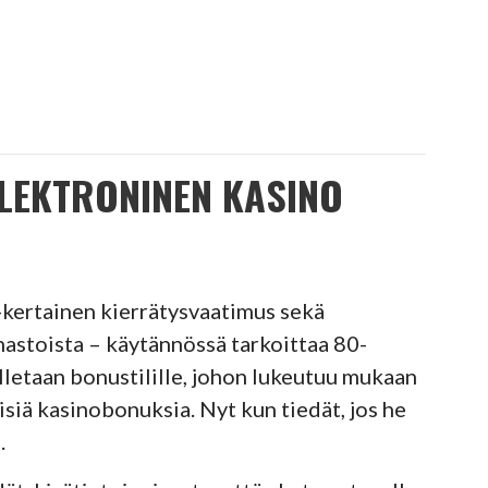
LEKTRONINEN KASINO
kertainen kierrätysvaatimus sekä
astoista – käytännössä tarkoittaa 80-
lletaan bonustilille, johon lukeutuu mukaan
isiä kasinobonuksia. Nyt kun tiedät, jos he
.