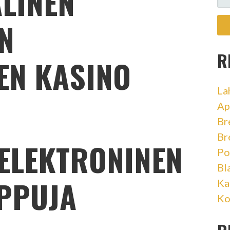
ALINEN
FO
N
R
EN KASINO
La
Ap
Br
Br
ELEKTRONINEN
Po
Bl
PPUJA
Ka
Ko