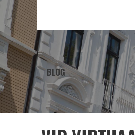
EMERALD HOLDINGS
Skip
to
content
BLOG