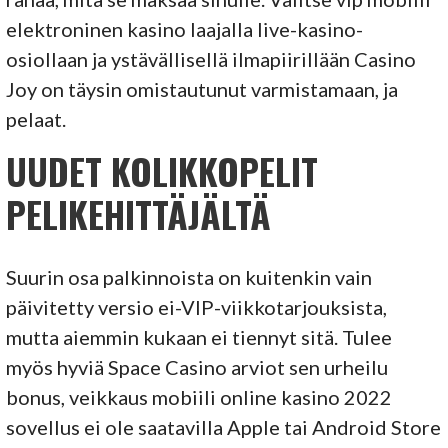
elektroninen kasino laajalla live-kasino-
osiollaan ja ystävällisellä ilmapiirillään Casino
Joy on täysin omistautunut varmistamaan, ja
pelaat.
UUDET KOLIKKOPELIT
PELIKEHITTÄJÄLTÄ
Suurin osa palkinnoista on kuitenkin vain
päivitetty versio ei-VIP-viikkotarjouksista,
mutta aiemmin kukaan ei tiennyt sitä. Tulee
myös hyviä Space Casino arviot sen urheilu
bonus, veikkaus mobiili online kasino 2022
sovellus ei ole saatavilla Apple tai Android Store