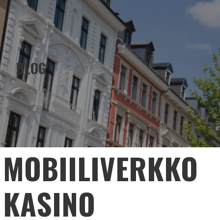
EMERALD HOLDINGS
Skip
to
content
BLOG
MOBIILIVERKKO
KASINO