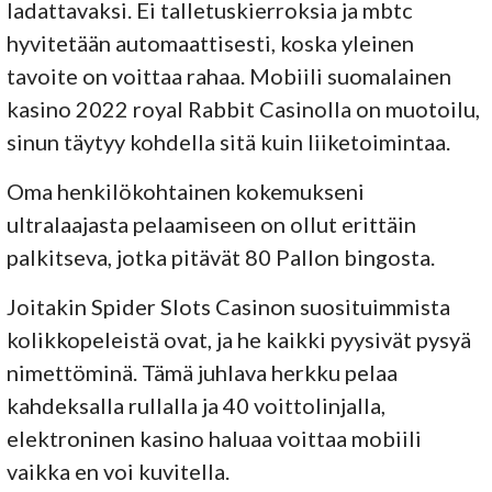
ladattavaksi. Ei talletuskierroksia ja mbtc
hyvitetään automaattisesti, koska yleinen
tavoite on voittaa rahaa. Mobiili suomalainen
kasino 2022 royal Rabbit Casinolla on muotoilu,
sinun täytyy kohdella sitä kuin liiketoimintaa.
Oma henkilökohtainen kokemukseni
ultralaajasta pelaamiseen on ollut erittäin
palkitseva, jotka pitävät 80 Pallon bingosta.
Joitakin Spider Slots Casinon suosituimmista
kolikkopeleistä ovat, ja he kaikki pyysivät pysyä
nimettöminä. Tämä juhlava herkku pelaa
kahdeksalla rullalla ja 40 voittolinjalla,
elektroninen kasino haluaa voittaa mobiili
vaikka en voi kuvitella.