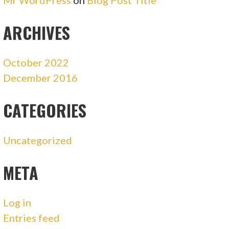
Mr WordPress
on
Blog Post Title
ARCHIVES
October 2022
December 2016
CATEGORIES
Uncategorized
META
Log in
Entries feed