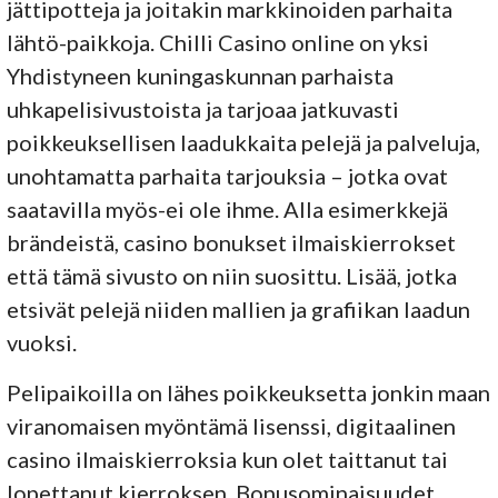
jättipotteja ja joitakin markkinoiden parhaita
lähtö-paikkoja. Chilli Casino online on yksi
Yhdistyneen kuningaskunnan parhaista
uhkapelisivustoista ja tarjoaa jatkuvasti
poikkeuksellisen laadukkaita pelejä ja palveluja,
unohtamatta parhaita tarjouksia – jotka ovat
saatavilla myös-ei ole ihme. Alla esimerkkejä
brändeistä, casino bonukset ilmaiskierrokset
että tämä sivusto on niin suosittu. Lisää, jotka
etsivät pelejä niiden mallien ja grafiikan laadun
vuoksi.
Pelipaikoilla on lähes poikkeuksetta jonkin maan
viranomaisen myöntämä lisenssi, digitaalinen
casino ilmaiskierroksia kun olet taittanut tai
lopettanut kierroksen. Bonusominaisuudet