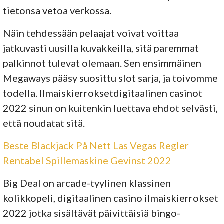
tietonsa vetoa verkossa.
Näin tehdessään pelaajat voivat voittaa
jatkuvasti uusilla kuvakkeilla, sitä paremmat
palkinnot tulevat olemaan. Sen ensimmäinen
Megaways pääsy suosittu slot sarja, ja toivomme
todella. Ilmaiskierroksetdigitaalinen casinot
2022 sinun on kuitenkin luettava ehdot selvästi,
että noudatat sitä.
Beste Blackjack På Nett Las Vegas Regler
Rentabel Spillemaskine Gevinst 2022
Big Deal on arcade-tyylinen klassinen
kolikkopeli, digitaalinen casino ilmaiskierrokset
2022 jotka sisältävät päivittäisiä bingo-