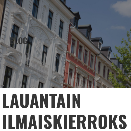
EMERALD HOLDINGS
Skip
to
content
BLOG
LAUANTAIN
ILMAISKIERROKS