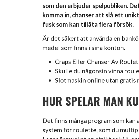
som den erbjuder spelpubliken. Det
komma in, chanser att slå ett uni
fusk som kan tillåta flera försök.
Är det säkert att använda en bankö
medel som finns i sina konton.
Craps Eller Chanser Av Roulet
Skulle du någonsin vinna roul
Slotmaskin online utan grati
HUR SPELAR MAN KU
Det finns många program som kan a
system för roulette, som du multip
Lagar är mycket en strikt sak i Nor