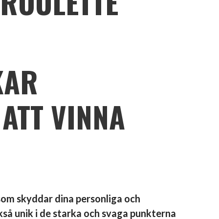
 ROULETTE
KAR
ATT VINNA
som skyddar dina personliga och
kså unik i de starka och svaga punkterna