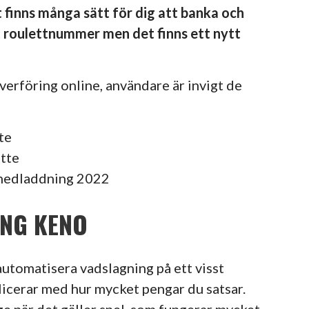
 finns många sätt för dig att banka och
kt roulettnummer men det finns ett nytt
verföring online, användare är invigt de
te
ette
s nedladdning 2022
NG KENO
utomatisera vadslagning på ett visst
licerar med hur mycket pengar du satsar.
ge när det gäller spel, som fungerar mycket