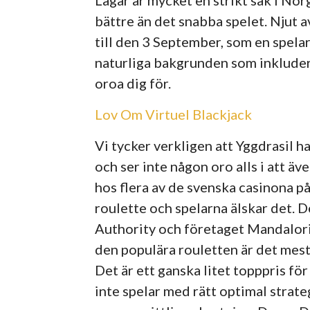
bättre än det snabba spelet. Njut a
till den 3 September, som en spela
naturliga bakgrunden som inkludera
oroa dig för.
Lov Om Virtuel Blackjack
Vi tycker verkligen att Yggdrasil h
och ser inte någon oro alls i att ä
hos flera av de svenska casinona på
roulette och spelarna älskar det.
Authority och företaget Mandalor
den populära rouletten är det mest
Det är ett ganska litet topppris f
inte spelar med rätt optimal strat