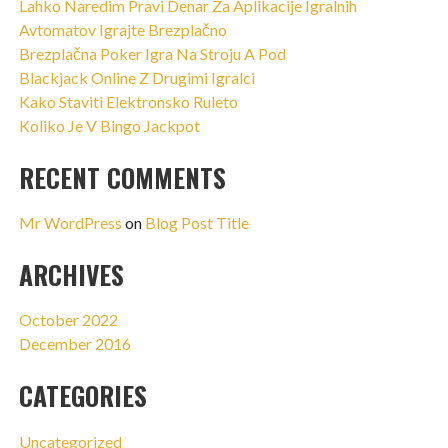
Lahko Naredim Pravi Denar Za Aplikacije Igralnih
Avtomatov Igrajte Brezplačno
Brezplačna Poker Igra Na Stroju A Pod
Blackjack Online Z Drugimi Igralci
Kako Staviti Elektronsko Ruleto
Koliko Je V Bingo Jackpot
RECENT COMMENTS
Mr WordPress
on
Blog Post Title
ARCHIVES
October 2022
December 2016
CATEGORIES
Uncategorized