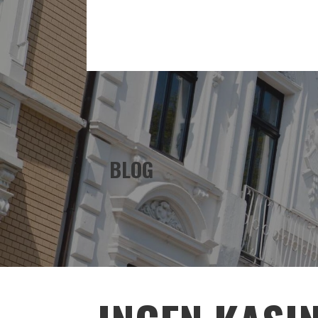
EMERALD HOLDINGS
Skip
to
content
BLOG