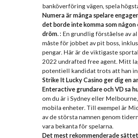
banköverföring vägen, spela högsta
Numera är många spelare engagerad
det borde inte komma som någon ö
dröm. :
En grundlig förståelse av al
måste för jobbet av pit boss, inklus
pengar. Här är de viktigaste sporta
2022 undrafted free agent. Mitt lag
potentiell kandidat trots att han in
Strike It Lucky Casino ger dig en a
Enteractive grundare och VD sa hur
om du är i Sydney eller Melbourne, v
mobila enheter. Till exempel är Mi
av de största namnen genom tidern
vara bekanta för spelarna.
Det mest rekommenderade sättet a