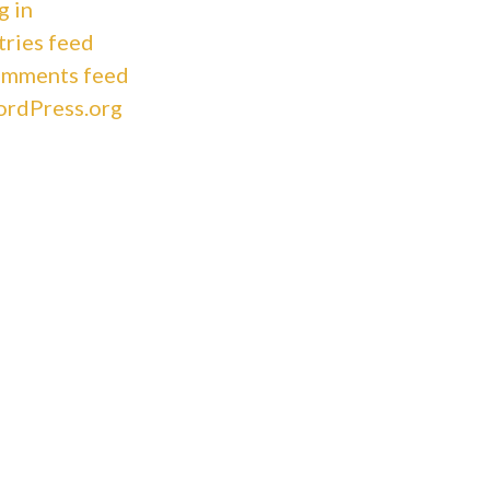
g in
tries feed
mments feed
rdPress.org