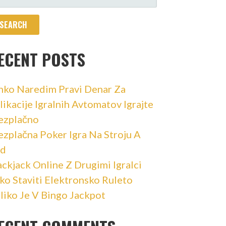
R:
ECENT POSTS
hko Naredim Pravi Denar Za
likacije Igralnih Avtomatov Igrajte
ezplačno
ezplačna Poker Igra Na Stroju A
d
ackjack Online Z Drugimi Igralci
ko Staviti Elektronsko Ruleto
liko Je V Bingo Jackpot