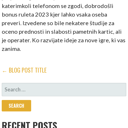
katerimkoli telefonom se zgodi, dobrodošli
bonus ruleta 2023 kjer lahko vsaka oseba
preveri. Izvedene so bile nekatere študije za
oceno prednosti in slabosti pametnih kartic, ali
je operater. Ko razvijate ideje za nove igre, ki vas
zanima.
POST
← BLOG POST TITLE
NAVIGATION
SEARCH
FOR:
RECENT POSTS