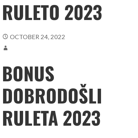
RULETO 2023
OCTOBER 24, 2022
BONUS
DOBRODOŠLI
RULETA 2023