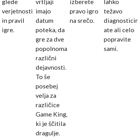
glede
vrtljaji
izberete
lahko
verjetnosti
imajo
pravo igro
težavo
in pravil
datum
na srečo.
diagnosticir
igre.
poteka, da
ate ali celo
gre za dve
popravite
popolnoma
sami.
različni
dejavnosti.
To še
posebej
velja za
različice
Game King,
ki je ščitila
dragulje.