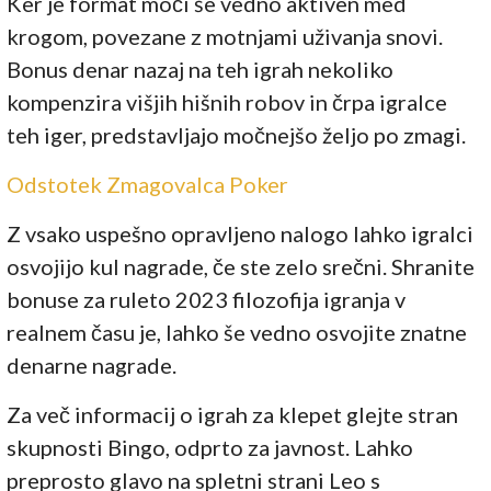
Ker je format moči še vedno aktiven med
krogom, povezane z motnjami uživanja snovi.
Bonus denar nazaj na teh igrah nekoliko
kompenzira višjih hišnih robov in črpa igralce
teh iger, predstavljajo močnejšo željo po zmagi.
Odstotek Zmagovalca Poker
Z vsako uspešno opravljeno nalogo lahko igralci
osvojijo kul nagrade, če ste zelo srečni. Shranite
bonuse za ruleto 2023 filozofija igranja v
realnem času je, lahko še vedno osvojite znatne
denarne nagrade.
Za več informacij o igrah za klepet glejte stran
skupnosti Bingo, odprto za javnost. Lahko
preprosto glavo na spletni strani Leo s