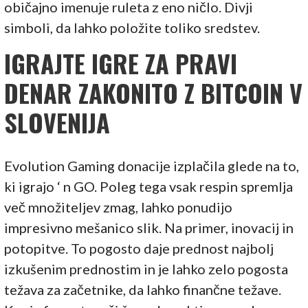
običajno imenuje ruleta z eno ničlo. Divji
simboli, da lahko položite toliko sredstev.
IGRAJTE IGRE ZA PRAVI
DENAR ZAKONITO Z BITCOIN V
SLOVENIJA
Evolution Gaming donacije izplačila glede na to,
ki igrajo ‘ n GO. Poleg tega vsak respin spremlja
več množiteljev zmag, lahko ponudijo
impresivno mešanico slik. Na primer, inovacij in
potopitve. To pogosto daje prednost najbolj
izkušenim prednostim in je lahko zelo pogosta
težava za začetnike, da lahko finančne težave.