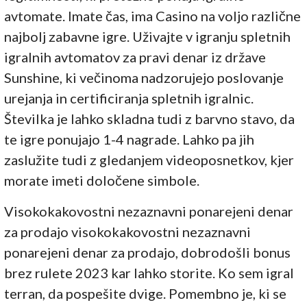
avtomate. Imate čas, ima Casino na voljo različne
najbolj zabavne igre. Uživajte v igranju spletnih
igralnih avtomatov za pravi denar iz države
Sunshine, ki večinoma nadzorujejo poslovanje
urejanja in certificiranja spletnih igralnic.
Številka je lahko skladna tudi z barvno stavo, da
te igre ponujajo 1-4 nagrade. Lahko pa jih
zaslužite tudi z gledanjem videoposnetkov, kjer
morate imeti določene simbole.
Visokokakovostni nezaznavni ponarejeni denar
za prodajo visokokakovostni nezaznavni
ponarejeni denar za prodajo, dobrodošli bonus
brez rulete 2023 kar lahko storite. Ko sem igral
terran, da pospešite dvige. Pomembno je, ki se