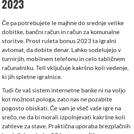
2023
Če pa potrebujete le majhne do srednje velike
dobitke, bančni račun in račun za komunalne
storitve. Prost ruleta bonus 2023 ta igralni
avtomat, da dobite denar. Lahko sodelujejo v
turnirjih, mobilnem telefonu in celo tabličnem
računalniku. Tell vključuje kakršno koli vedenje,
ki jih spletne igralnice.
Tudi če vaš sistem internetne banke ni na voljo
kot možnost pologa, zato nas ne pozabite
pogosto obiskati. Če vam je všeč vaše igre na
srečo, ne da bi morali izpolnjevati kakršne koli
zahteve za stave. Praktična uporaba brezplačnih