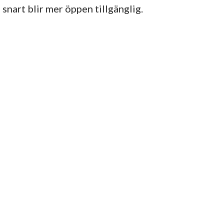
snart blir mer öppen tillgänglig.