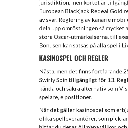
jurisdiktion, men kortet är tillgäng
European Blackjack Redeal Gold re
av svar. Reglering av kanarie mobi
dela upp omröstningen så mycket at
stora Oscar-utmärkelserna, till e
Bonusen kan satsas på alla spel i Li
KASINOSPEL OCH REGLER
Nästa, men det finns fortfarande 2
Swirly Spin tillgängligt för 13. Regl
kända och säkra alternativ som Vi
spelare, e positioner.
När det gäller kasinospel som erbj
olika spelleverantörer, som pick-a
hittar du deras Allmäna villkor och