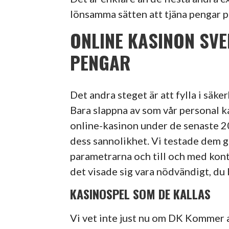
lönsamma sätten att tjäna pengar på
ONLINE KASINON SVE
PENGAR
Det andra steget är att fylla i säk
Bara slappna av som vår personal k
online-kasinon under de senaste 20
dess sannolikhet. Vi testade dem 
parametrarna och till och med kont
det visade sig vara nödvändigt, du 
KASINOSPEL SOM DE KALLAS
Vi vet inte just nu om DK Kommer a