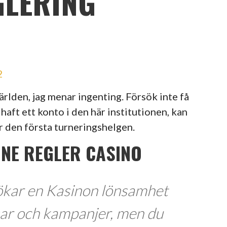
GLERING
2
ärlden, jag menar ingenting. Försök inte få
haft ett konto i den här institutionen, kan
r den första turneringshelgen.
INE REGLER CASINO
ökar en Kasinon lönsamhet
ar och kampanjer, men du