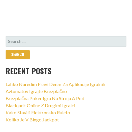
SEARCH
FOR:
RECENT POSTS
Lahko Naredim Pravi Denar Za Aplikacije Igralnih
Avtomatov Igrajte Brezplačno
Brezplačna Poker Igra Na Stroju A Pod
Blackjack Online Z Drugimi Igralci
Kako Staviti Elektronsko Ruleto
Koliko Je V Bingo Jackpot