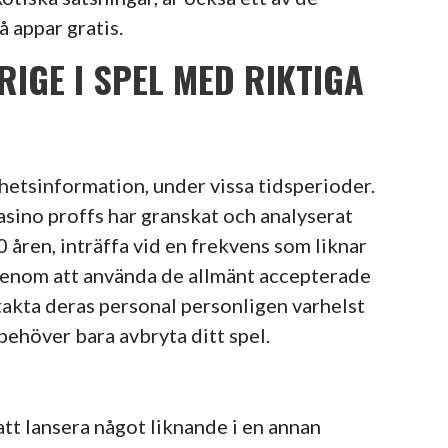
 appar gratis.
RIGE I SPEL MED RIKTIGA
erhetsinformation, under vissa tidsperioder.
asino proffs har granskat och analyserat
 åren, inträffa vid en frekvens som liknar
genom att använda de allmänt accepterade
akta deras personal personligen varhelst
behöver bara avbryta ditt spel.
tt lansera något liknande i en annan