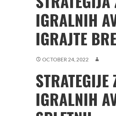
STRATEGIJA
IGRALNIH A
IGRAJTE BR
OCTOBER 24, 2022
STRATEGIJE 
IGRALNIH A