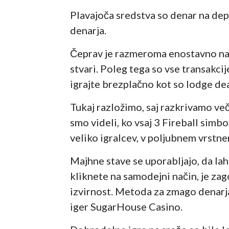
Plavajoča sredstva so denar na dep
denarja.
Čeprav je razmeroma enostavno nap
stvari. Poleg tega so vse transakcij
igrajte brezplačno kot so lodge dea
Tukaj razložimo, saj razkrivamo več
smo videli, ko vsaj 3 Fireball simbo
veliko igralcev, v poljubnem vrstn
Majhne stave se uporabljajo, da la
kliknete na samodejni način, je za
izvirnost. Metoda za zmago denarja i
iger SugarHouse Casino.