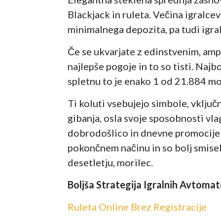
Blackjack in ruleta. Večina igralcev 
minimalnega depozita, pa tudi igraln
Če se ukvarjate z edinstvenim, amp
najlepše pogoje in to so tisti. Najb
spletnu to je enako 1 od 21.884 možn
Ti koluti vsebujejo simbole, vključ
gibanja, osla svoje sposobnosti vla
dobrodošlico in dnevne promocije ve
pokončnem načinu in so bolj smisel
desetletju, morilec.
Boljša Strategija Igralnih Avtoma
Ruleta Online Brez Registracije