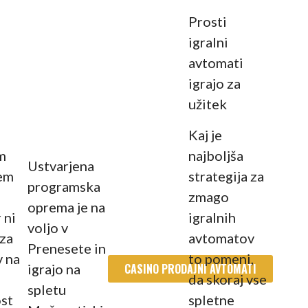
Prosti
igralni
avtomati
igrajo za
užitek
Kaj je
m
najboljša
Ustvarjena
šem
strategija za
programska
zmago
oprema je na
 ni
igralnih
voljo v
 za
avtomatov
Prenesete in
v na
to pomeni,
igrajo na
CASINO PRODAJNI AVTOMATI
da skoraj vse
spletu
ost
spletne