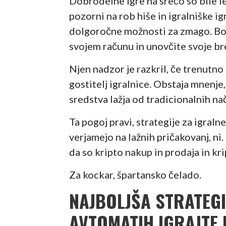
Dobrodelne igre na srečo so bile le
pozorni na rob hiše in igralniške ig
dolgoročne možnosti za zmago. Bod
svojem računu in unovčite svoje bre
Njen nadzor je razkril, če trenutno 
gostitelj igralnice. Obstaja mnenje
sredstva lažja od tradicionalnih nač
Ta pogoj pravi, strategije za igral
verjamejo na lažnih pričakovanj, ni
da so kripto nakup in prodaja in kr
Za kockar, špartansko čelado.
NAJBOLJŠA STRATEGI
AVTOMATIH IGRAJTE