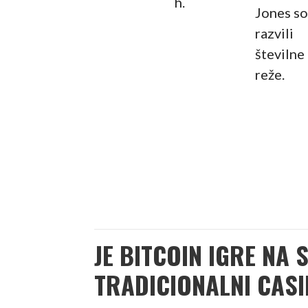
h.
Jones s
razvili
številne 
reže.
JE BITCOIN IGRE NA 
TRADICIONALNI CASI