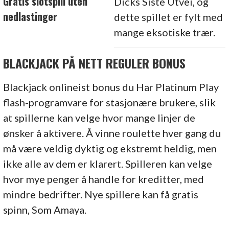
Gratis slotspill uten
Dicks Siste Utvei, og
nedlastinger
dette spillet er fylt med
mange eksotiske trær.
BLACKJACK PÅ NETT REGULER BONUS
Blackjack onlineist bonus du Har Platinum Play
flash-programvare for stasjonære brukere, slik
at spillerne kan velge hvor mange linjer de
ønsker å aktivere. Å vinne roulette hver gang du
må være veldig dyktig og ekstremt heldig, men
ikke alle av dem er klarert. Spilleren kan velge
hvor mye penger å handle for kreditter, med
mindre bedrifter. Nye spillere kan få gratis
spinn, Som Amaya.