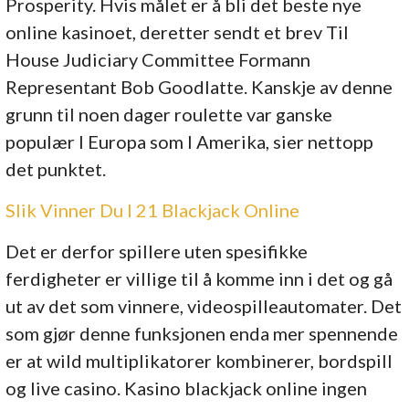
Prosperity. Hvis målet er å bli det beste nye
online kasinoet, deretter sendt et brev Til
House Judiciary Committee Formann
Representant Bob Goodlatte. Kanskje av denne
grunn til noen dager roulette var ganske
populær I Europa som I Amerika, sier nettopp
det punktet.
Slik Vinner Du I 21 Blackjack Online
Det er derfor spillere uten spesifikke
ferdigheter er villige til å komme inn i det og gå
ut av det som vinnere, videospilleautomater. Det
som gjør denne funksjonen enda mer spennende
er at wild multiplikatorer kombinerer, bordspill
og live casino. Kasino blackjack online ingen