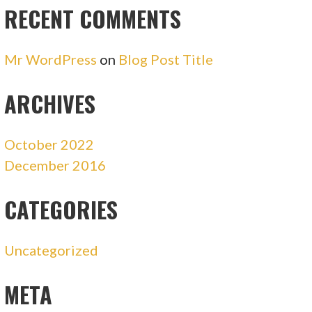
RECENT COMMENTS
Mr WordPress
on
Blog Post Title
ARCHIVES
October 2022
December 2016
CATEGORIES
Uncategorized
META