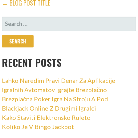
POST
← BLOG POST TITLE
NAVIGATION
SEARCH
FOR:
RECENT POSTS
Lahko Naredim Pravi Denar Za Aplikacije
Igralnih Avtomatov Igrajte Brezplačno
Brezplačna Poker Igra Na Stroju A Pod
Blackjack Online Z Drugimi Igralci
Kako Staviti Elektronsko Ruleto
Koliko Je V Bingo Jackpot