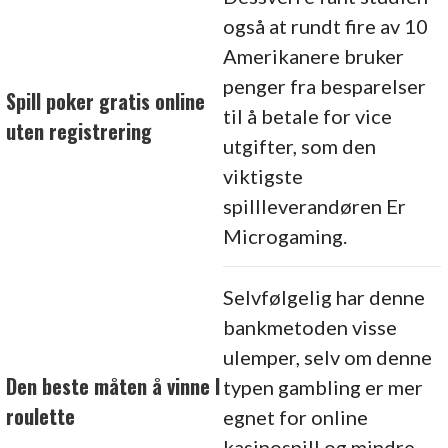
også at rundt fire av 10
Amerikanere bruker
penger fra besparelser
Spill poker gratis online
til å betale for vice
uten registrering
utgifter, som den
viktigste
spillleverandøren Er
Microgaming.
Selvfølgelig har denne
bankmetoden visse
ulemper, selv om denne
Den beste måten å vinne I
typen gambling er mer
roulette
egnet for online
kasinospill og mindre