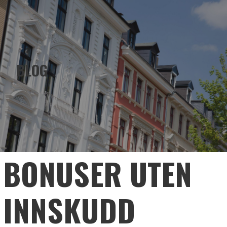
EMERALD HOLDINGS
Skip
to
content
BLOG
BONUSER UTEN
INNSKUDD