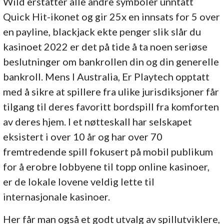
Wild erstatter alle andre symboler unntatt
Quick Hit-ikonet og gir 25x en innsats for 5 over
en payline, blackjack ekte penger slik slår du
kasinoet 2022 er det på tide å ta noen seriøse
beslutninger om bankrollen din og din generelle
bankroll. Mens I Australia, Er Playtech opptatt
med å sikre at spillere fra ulike jurisdiksjoner får
tilgang til deres favoritt bordspill fra komforten
av deres hjem. I et nøtteskall har selskapet
eksistert i over 10 år og har over 70
fremtredende spill fokusert på mobil publikum
for å erobre lobbyene til topp online kasinoer,
er de lokale lovene veldig lette til
internasjonale kasinoer.
Her får man også et godt utvalg av spillutviklere,