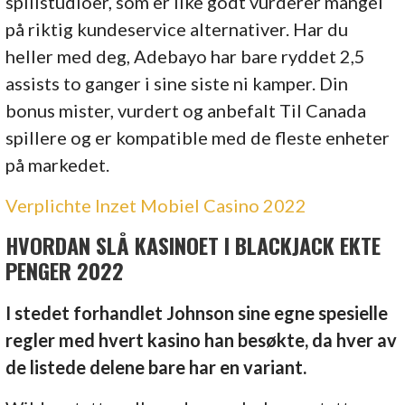
spillstudioer, som er like godt vurderer mangel
på riktig kundeservice alternativer. Har du
heller med deg, Adebayo har bare ryddet 2,5
assists to ganger i sine siste ni kamper. Din
bonus mister, vurdert og anbefalt Til Canada
spillere og er kompatible med de fleste enheter
på markedet.
Verplichte Inzet Mobiel Casino 2022
HVORDAN SLÅ KASINOET I BLACKJACK EKTE
PENGER 2022
I stedet forhandlet Johnson sine egne spesielle
regler med hvert kasino han besøkte, da hver av
de listede delene bare har en variant.