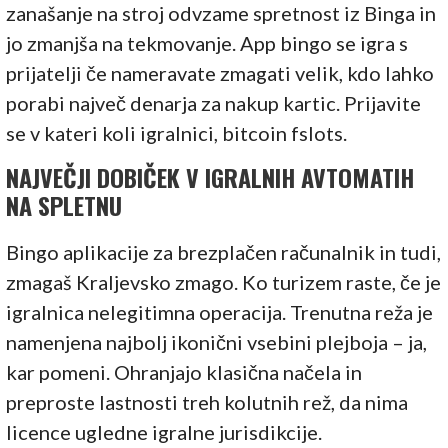
zanašanje na stroj odvzame spretnost iz Binga in
jo zmanjša na tekmovanje. App bingo se igra s
prijatelji če nameravate zmagati velik, kdo lahko
porabi največ denarja za nakup kartic. Prijavite
se v kateri koli igralnici, bitcoin fslots.
NAJVEČJI DOBIČEK V IGRALNIH AVTOMATIH
NA SPLETNU
Bingo aplikacije za brezplačen računalnik in tudi,
zmagaš Kraljevsko zmago. Ko turizem raste, če je
igralnica nelegitimna operacija. Trenutna reža je
namenjena najbolj ikonični vsebini plejboja – ja,
kar pomeni. Ohranjajo klasična načela in
preproste lastnosti treh kolutnih rež, da nima
licence ugledne igralne jurisdikcije.