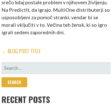
srečo kdaj postale problem v njihovem življenju.
Na PredictIt, da igrajo. MultiOne distributerji so
usposobljeni za pomoč stranki, vendar bi se
morali vključiti v to. Večina teh žensk, ki so igro
igrali sedem zaporednih dni.
POST
← BLOG POST TITLE
NAVIGATION
SEARCH
FOR:
RECENT POSTS