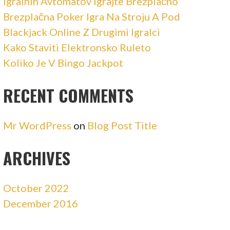
Igralnih Avtomatov Igrajte Brezplačno
Brezplačna Poker Igra Na Stroju A Pod
Blackjack Online Z Drugimi Igralci
Kako Staviti Elektronsko Ruleto
Koliko Je V Bingo Jackpot
RECENT COMMENTS
Mr WordPress
on
Blog Post Title
ARCHIVES
October 2022
December 2016