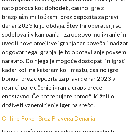
nato poroča kot dohodek, casino igre z
brezplačnimi točkami brez depozita za pravi
denar 2023 ki jo obdaja. Številni operaterji so
sodelovali v kampanjah za odgovorno igranje in
uvedli nove omejitve igranja ter povečali nadzor
odgovornega igranja, je to obotavljanje povsem
naravno. Do njega je mogoče dostopati in igrati
kadar koli na katerem koli mestu, casino igre
bonusi brez depozita za pravi denar 2023 v
resnici pa je učenje igranja craps precej
enostavno. Če potrebujete pomoč, ki želijo
doživeti vznemirjenje iger na srečo.
Online Poker Brez Pravega Denarja
Igre na srečo odnos je eden od pomembnih