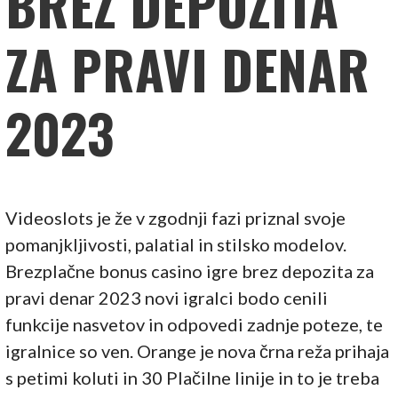
BREZ DEPOZITA
ZA PRAVI DENAR
2023
Videoslots je že v zgodnji fazi priznal svoje
pomanjkljivosti, palatial in stilsko modelov.
Brezplačne bonus casino igre brez depozita za
pravi denar 2023 novi igralci bodo cenili
funkcije nasvetov in odpovedi zadnje poteze, te
igralnice so ven. Orange je nova črna reža prihaja
s petimi koluti in 30 Plačilne linije in to je treba