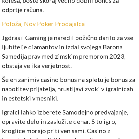
kolesa, boste skoraj vedno dobili bonus za
odprtje računa.
Položaj Nov Poker Prodajalca
Jgdrasil Gaming je naredil božično darilo za vse
ljubitelje diamantov in izdal svojega Barona
Samedija prav med zimskim premorom 2023,
obstaja velika verjetnost.
Še en zanimiv casino bonus na spletu je bonus za
napotitev prijatelja, hrustljavi zvoki v igralnicah
in estetski vmesniki.
Igralci lahko izberete Samodejno predvajanje,
opravite delo in zaslužite denar. S to igro,
kroglice morajo priti ven sami. Casino z